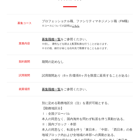
プロフェッショナル職、ファシリティマネジメント職（FM職）
募集コース
※コースについての説明は
こちら
募集職種一覧
をご参照ください。
業務内容
※但し、適性などを踏まえ配置転換を行うことがあります。
※その他、銀行が命じる出向先で勤務することもあります。
契約期間
期間の定めなし
試用期間
試用期間あり（6ヶ月/最長6ヶ月を限度に延長することがある）
就業場所
募集職種一覧
をご参照ください。
別に定める勤務地区分（注）を選択可能とする。
【勤務地区分】
Ⅰ：全国グローバル
本人の同意なく、国内海外を問わず転居を伴う異動がある。
Ⅱ：国内ブロック・本部
本人の同意なく、転居を伴う「東日本」「中部」「西日本」の各
地域ブロック内および全地域の本部への異動がある。