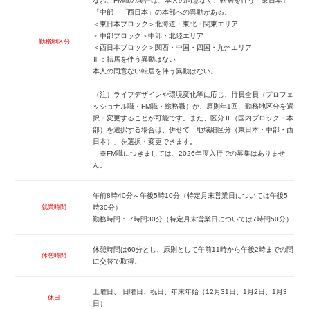
なお、FM職の場合は、本人の同意なく、転居を伴う「東日本」
「中部」「西日本」の本部への異動がある。
＜東日本ブロック＞北海道・東北・関東エリア
＜中部ブロック＞中部・北陸エリア
勤務地区分
＜西日本ブロック＞関西・中国・四国・九州エリア
Ⅲ：転居を伴う異動はない
本人の同意ない転居を伴う異動はない。
（注）ライフデザインや環境変化等に応じ、行員全員（プロフェ
ッショナル職・FM職・総務職）が、原則年1回、勤務地区分を選
択・変更することが可能です。また、区分Ⅱ（国内ブロック・本
部）を選択する場合は、併せて「地域細区分（東日本・中部・西
日本）」を選択・変更できます。
※FM職につきましては、2026年度入行での募集はありませ
ん。
午前8時40分～午後5時10分（特定月末営業日については午後5
就業時間
時30分）
勤務時間： 7時間30分（特定月末営業日については7時間50分）
休憩時間は60分とし、原則として午前11時から午後2時までの間
休憩時間
に交替で取得。
土曜日、 日曜日、祝日、年末年始（12月31日、1月2日、1月3
休日
日）