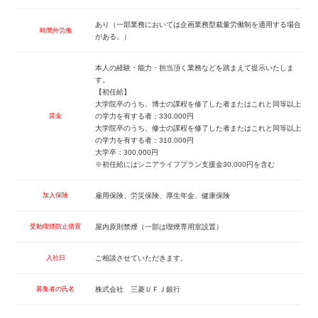
あり（一部業務においては企画業務型裁量労働制を適用する場合
時間外労働
がある。）
本人の経験・能力・担当頂く業務などを踏まえて提示いたしま
す。
【初任給】
大学院卒のうち、博士の課程を修了した者またはこれと同等以上
賃金
の学力を有する者：330,000円
大学院卒のうち、修士の課程を修了した者またはこれと同等以上
の学力を有する者：310,000円
大学卒：300,000円
※初任給にはシニアライフプラン支援金30,000円を含む
加入保険
雇用保険、労災保険、厚生年金、健康保険
受動喫煙防止措置
屋内原則禁煙（一部は喫煙専用室設置）
入社日
ご相談させていただきます。
募集者の氏名
株式会社 三菱ＵＦＪ銀行