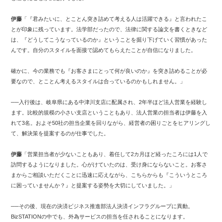
伊藤
「『君みたいに、とことん突き詰めて考える人は活躍できる』と言われたこ
とが印象に残っています。法学部だったので、法律に関する論文を書くときなど
は、『どうしてこうなっているのか』ということを掘り下げていく習慣があった
んです。自分のスタイルを面接で認めてもらえたことが自信になりました。
確かに、今の業務でも『お客さまにとって何が良いのか』を突き詰めることが必
要なので、とことん考えるスタイルは合っているのかもしれません。」
──入行後は、岐阜県にある中津川支店に配属され、2年半ほど法人営業を経験し
ます。比較的規模の小さい支店ということもあり、法人営業の担当者は伊藤を入
れて3名。およそ50社の担当企業を回りながら、経営者の困りごとをヒアリングし
て、解決策を提案するのが仕事でした。
伊藤
「営業担当者が少ないこともあり、着任して2カ月ほど経ったころには1人で
訪問するようになりました。心がけていたのは、受け身にならないこと。お客さ
まからご相談いただくことに迅速に応えながら、こちらからも『こういうところ
に困っていませんか？』と提案する姿勢を大切にしていました。」
──その後、現在の決済ビジネス推進部法人決済インフラグループに異動。
BizSTATIONの中でも、外為サービスの担当を任されることになります。