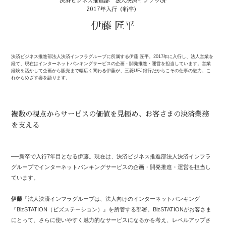
決済ビジネス推進部 法人決済インフラGr
2017年入行（新卒）
伊藤 匠平
決済ビジネス推進部法人決済インフラグループに所属する伊藤 匠平。2017年に入行し、法人営業を
経て、現在はインターネットバンキングサービスの企画・開発推進・運営を担当しています。営業
経験を活かして企画から販売まで幅広く関わる伊藤が、三菱UFJ銀行だからこその仕事の魅力、こ
れからめざす姿を語ります。
複数の視点からサービスの価値を見極め、お客さまの決済業務
を支える
──新卒で入行7年目となる伊藤。現在は、決済ビジネス推進部法人決済インフラ
グループでインターネットバンキングサービスの企画・開発推進・運営を担当し
ています。
伊藤
「法人決済インフラグループは、法人向けのインターネットバンキング
『BizSTATION（ビズステーション）』を所管する部署。BizSTATIONがお客さま
にとって、さらに使いやすく魅力的なサービスになるかを考え、レベルアップさ