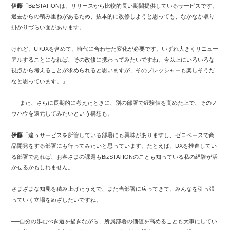
伊藤
「BizSTATIONは、リリースから比較的長い期間提供しているサービスです。
過去からの積み重ねがあるため、抜本的に改修しようと思っても、なかなか取り
掛かりづらい面があります。
けれど、UI/UXを含めて、時代に合わせた変化が必要です。いずれ大きくリニュー
アルすることになれば、その改修に携わってみたいですね。今以上にいろいろな
視点から考えることが求められると思いますが、そのプレッシャーも楽しそうだ
なと思っています。」
──また、さらに長期的に考えたときに、別の部署で経験値を高めた上で、そのノ
ウハウを還元してみたいという構想も。
伊藤
「違うサービスを所管している部署にも興味がありますし、ゼロベースで商
品開発をする部署にも行ってみたいと思っています。たとえば、DXを推進してい
る部署であれば、お客さまの課題もBizSTATIONのことも知っている私の経験が活
かせるかもしれません。
さまざまな知見を積み上げたうえで、また当部署に戻ってきて、みんなを引っ張
っていく立場をめざしたいですね。」
──自分の歩むべき道を描きながら、所属部署の価値を高めることも大事にしてい