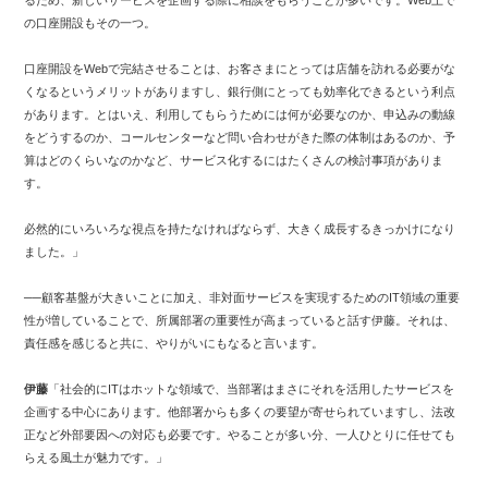
るため、新しいサービスを企画する際に相談をもらうことが多いです。Web上で
の口座開設もその一つ。
口座開設をWebで完結させることは、お客さまにとっては店舗を訪れる必要がな
くなるというメリットがありますし、銀行側にとっても効率化できるという利点
があります。とはいえ、利用してもらうためには何が必要なのか、申込みの動線
をどうするのか、コールセンターなど問い合わせがきた際の体制はあるのか、予
算はどのくらいなのかなど、サービス化するにはたくさんの検討事項がありま
す。
必然的にいろいろな視点を持たなければならず、大きく成長するきっかけになり
ました。」
──顧客基盤が大きいことに加え、非対面サービスを実現するためのIT領域の重要
性が増していることで、所属部署の重要性が高まっていると話す伊藤。それは、
責任感を感じると共に、やりがいにもなると言います。
伊藤
「社会的にITはホットな領域で、当部署はまさにそれを活用したサービスを
企画する中心にあります。他部署からも多くの要望が寄せられていますし、法改
正など外部要因への対応も必要です。やることが多い分、一人ひとりに任せても
らえる風土が魅力です。」