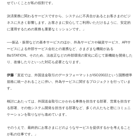
せていくことが私の役割です。
決済業務に関わるサービスですから、システムに不具合があるとお客さまのビジ
ネスに大きく影響します。お客さまに安心してご利用いただけるように、安定的
に運用するための業務も重要なミッションです。」
──振込・振替などの基本サービスのほか、外為サービスや融資サービス、APIサ
ービスによる外部サービス会社との連携など、さまざまな機能がある
BizSTATION。そのため、法改正などの外部環境の変化に応じて新機能を開発した
り、改修したりといった対応も必要となります。
伊藤
「直近では、外国送金取引のデータフォーマットがISO20022という国際標準
規格に統一されることに伴い、外為サービスに関するプロジェクトを行っていま
す。
検討にあたっては、外国送金取引にかかわる事務を担当する部署、営業を担当す
る部署、その他システム開発を担当する部署など、多くの人たちと密にコミュニ
ケーションを取りながら進めています。
そのうえで、最終的にお客さまにどのようなサービスを提供するかを考えること
が私の仕事です。」