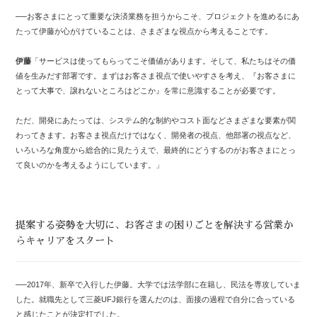
──お客さまにとって重要な決済業務を担うからこそ、プロジェクトを進めるにあ
たって伊藤が心がけていることは、さまざまな視点から考えることです。
伊藤
「サービスは使ってもらってこそ価値があります。そして、私たちはその価
値を生みだす部署です。まずはお客さま視点で使いやすさを考え、『お客さまに
とって大事で、譲れないところはどこか』を常に意識することが必要です。
ただ、開発にあたっては、システム的な制約やコスト面などさまざまな要素が関
わってきます。お客さま視点だけではなく、開発者の視点、他部署の視点など、
いろいろな角度から総合的に見たうえで、最終的にどうするのがお客さまにとっ
て良いのかを考えるようにしています。」
提案する姿勢を大切に、お客さまの困りごとを解決する営業か
らキャリアをスタート
──2017年、新卒で入行した伊藤。大学では法学部に在籍し、民法を専攻していま
した。就職先として三菱UFJ銀行を選んだのは、面接の過程で自分に合っている
と感じたことが決定打でした。