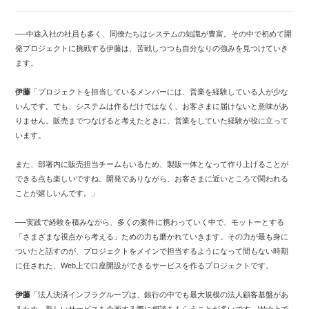
──中途入社の社員も多く、同僚たちはシステムの知識が豊富。その中で初めて開
発プロジェクトに挑戦する伊藤は、苦戦しつつも自分なりの強みを見つけていき
ます。
伊藤
「プロジェクトを担当しているメンバーには、営業を経験している人が少な
いんです。でも、システムは作るだけではなく、お客さまに届けないと意味があ
りません。販売までつなげると考えたときに、営業をしていた経験が役に立って
います。
また、部署内に販売担当チームもいるため、製販一体となって作り上げることが
できる点も楽しいですね。開発でありながら、お客さまに近いところで関われる
ことが嬉しいんです。」
──実践で経験を積みながら、多くの案件に携わっていく中で、モットーとする
「さまざまな視点から考える」ための力も磨かれていきます。その力が最も身に
ついたと話すのが、プロジェクトをメインで担当するようになって間もない時期
に任された、Web上で口座開設ができるサービスを作るプロジェクトです。
伊藤
「法人決済インフラグループは、銀行の中でも最大規模の法人顧客基盤があ