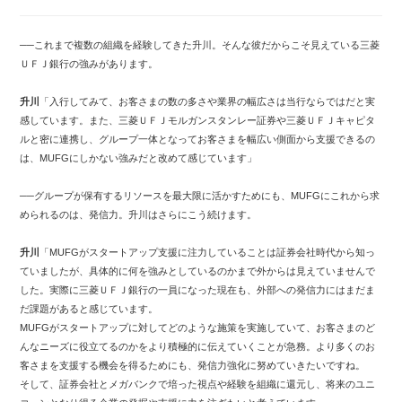
──これまで複数の組織を経験してきた升川。そんな彼だからこそ見えている三菱
ＵＦＪ銀行の強みがあります。
升川
「入行してみて、お客さまの数の多さや業界の幅広さは当行ならではだと実
感しています。また、三菱ＵＦＪモルガンスタンレー証券や三菱ＵＦＪキャピタ
ルと密に連携し、グループ一体となってお客さまを幅広い側面から支援できるの
は、MUFGにしかない強みだと改めて感じています」
──グループが保有するリソースを最大限に活かすためにも、MUFGにこれから求
められるのは、発信力。升川はさらにこう続けます。
升川
「MUFGがスタートアップ支援に注力していることは証券会社時代から知っ
ていましたが、具体的に何を強みとしているのかまで外からは見えていませんで
した。実際に三菱ＵＦＪ銀行の一員になった現在も、外部への発信力にはまだま
だ課題があると感じています。
MUFGがスタートアップに対してどのような施策を実施していて、お客さまのど
んなニーズに役立てるのかをより積極的に伝えていくことが急務。より多くのお
客さまを支援する機会を得るためにも、発信力強化に努めていきたいですね。
そして、証券会社とメガバンクで培った視点や経験を組織に還元し、将来のユニ