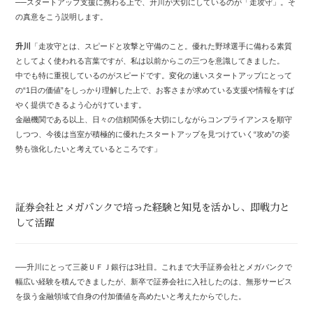
──スタートアップ支援に携わる上で、升川が大切にしているのが「走攻守」。そ
の真意をこう説明します。
升川
「走攻守とは、スピードと攻撃と守備のこと。優れた野球選手に備わる素質
としてよく使われる言葉ですが、私は以前からこの三つを意識してきました。
中でも特に重視しているのがスピードです。変化の速いスタートアップにとって
の“1日の価値”をしっかり理解した上で、お客さまが求めている支援や情報をすば
やく提供できるよう心がけています。
金融機関である以上、日々の信頼関係を大切にしながらコンプライアンスを順守
しつつ、今後は当室が積極的に優れたスタートアップを見つけていく“攻め”の姿
勢も強化したいと考えているところです」
証券会社とメガバンクで培った経験と知見を活かし、即戦力と
して活躍
──升川にとって三菱ＵＦＪ銀行は3社目。これまで大手証券会社とメガバンクで
幅広い経験を積んできましたが、新卒で証券会社に入社したのは、無形サービス
を扱う金融領域で自身の付加価値を高めたいと考えたからでした。