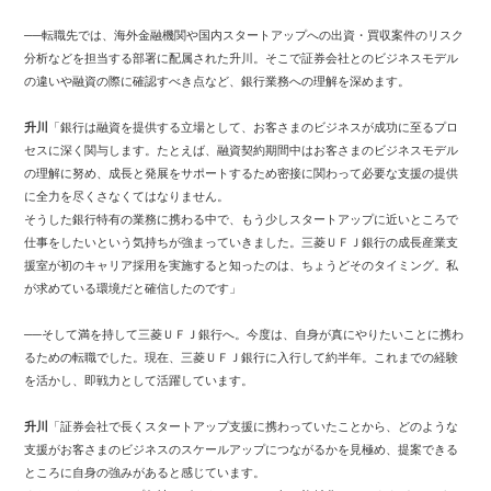
──転職先では、海外金融機関や国内スタートアップへの出資・買収案件のリスク
分析などを担当する部署に配属された升川。そこで証券会社とのビジネスモデル
の違いや融資の際に確認すべき点など、銀行業務への理解を深めます。
升川
「銀行は融資を提供する立場として、お客さまのビジネスが成功に至るプロ
セスに深く関与します。たとえば、融資契約期間中はお客さまのビジネスモデル
の理解に努め、成長と発展をサポートするため密接に関わって必要な支援の提供
に全力を尽くさなくてはなりません。
そうした銀行特有の業務に携わる中で、もう少しスタートアップに近いところで
仕事をしたいという気持ちが強まっていきました。三菱ＵＦＪ銀行の成長産業支
援室が初のキャリア採用を実施すると知ったのは、ちょうどそのタイミング。私
が求めている環境だと確信したのです」
──そして満を持して三菱ＵＦＪ銀行へ。今度は、自身が真にやりたいことに携わ
るための転職でした。現在、三菱ＵＦＪ銀行に入行して約半年。これまでの経験
を活かし、即戦力として活躍しています。
升川
「証券会社で長くスタートアップ支援に携わっていたことから、どのような
支援がお客さまのビジネスのスケールアップにつながるかを見極め、提案できる
ところに自身の強みがあると感じています。