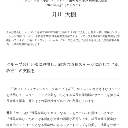
ソリューション本部 コーポレート情報営業部 成長産業支援室
2023年入行（キャリア）
升川 大樹
大手証券会社、メガバンクを経て2023年3月に三菱ＵＦＪ銀行に入行した升川 大樹。現在はソリュ
ーション本部 コーポレート情報営業部 成長産業支援室でスタートアップ企業のIPO支援業務などに
携わっています。三菱ＵＦＪフィナンシャル・グループならではの総合力を活かした支援体制の魅
力、仕事の醍醐味を語ります。
グループ会社と密に連携し、顧客の成長ステージに応じて“走
攻守”の支援を
──三菱ＵＦＪフィナンシャル・グループ（以下、MUFG）のさまざまなリソース
を活用して、スタートアップ企業を中心とする成長企業領域のサポートを担う成
長産業支援室。升川はその業務推進グループに所属しています。
升川
「MUFGは『世界が進むチカラになる。』をパーパスに掲げていますが、
『世界が進む』ためには革新的な企業の活躍が不可欠です。成長産業支援室は、
将来的にユニコーンとなる可能性のあるスタートアップを発掘し、成長をサポー