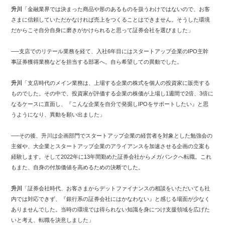
升川
「金融業界では決まった商品や形のあるものを扱うわけではないので、お客
さまに信頼していただかなければ売上をつくることはできません。そうした環境
だからこそ自分自身に磨きがかけられると思って証券会社を選びました」
──支店でのリテール業務を経て、入社6年目にはスタートアップ企業のIPO主幹
事証券獲得業務などを担当する部署へ。自ら希望しての異動でした。
升川
「支店時代のメイン業務は、上場する企業の株式を個人の投資家に販売する
ものでした。その中で、投資家が評価する企業の株価が上場し1週間で2倍、3倍に
なるケースに直面し、『こんな企業を自分で発掘しIPOをサポートしたい』と思
うようになり、異動を願い出ました」
──その後、升川は企画部門でスタートアップ企業の経営者を対象とした勉強会の
主催や、大企業とスタートアップ企業のアライアンスを加速させる企画の立案も
経験します。そして2022年に13年間勤めた証券会社からメガバンクへ転職。これ
もまた、自身の付加価値を高めるための決断でした。
升川
「証券会社時代、お客さまからデットファイナンスの相談をいただいても社
内では対応できず、『銀行系の証券会社にはかなわない』と感じる場面が少なく
ありませんでした。当時の環境では得られない知識を身につけ支援領域を広げた
いと考え、転職を決意しました」