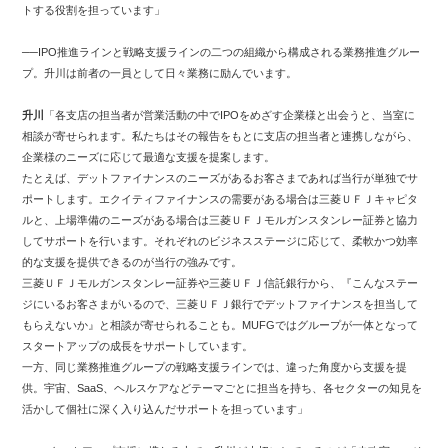
トする役割を担っています」
──IPO推進ラインと戦略支援ラインの二つの組織から構成される業務推進グルー
プ。升川は前者の一員として日々業務に励んでいます。
升川
「各支店の担当者が営業活動の中でIPOをめざす企業様と出会うと、当室に
相談が寄せられます。私たちはその報告をもとに支店の担当者と連携しながら、
企業様のニーズに応じて最適な支援を提案します。
たとえば、デットファイナンスのニーズがあるお客さまであれば当行が単独でサ
ポートします。エクイティファイナンスの需要がある場合は三菱ＵＦＪキャピタ
ルと、上場準備のニーズがある場合は三菱ＵＦＪモルガンスタンレー証券と協力
してサポートを行います。それぞれのビジネスステージに応じて、柔軟かつ効率
的な支援を提供できるのが当行の強みです。
三菱ＵＦＪモルガンスタンレー証券や三菱ＵＦＪ信託銀行から、『こんなステー
ジにいるお客さまがいるので、三菱ＵＦＪ銀行でデットファイナンスを担当して
もらえないか』と相談が寄せられることも。MUFGではグループが一体となって
スタートアップの成長をサポートしています。
一方、同じ業務推進グループの戦略支援ラインでは、違った角度から支援を提
供。宇宙、SaaS、ヘルスケアなどテーマごとに担当を持ち、各セクターの知見を
活かして個社に深く入り込んだサポートを担っています」