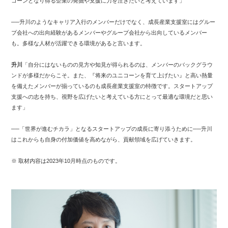
コーンとなり得る企業の発掘や支援に力を注ぎたいと考えています」
──升川のようなキャリア入行のメンバーだけでなく、成長産業支援室にはグルー
プ会社への出向経験があるメンバーやグループ会社から出向しているメンバー
も。多様な人材が活躍できる環境があると言います。
升川
「自分にはないものの見方や知見が得られるのは、メンバーのバックグラウ
ンドが多様だからこそ。また、『将来のユニコーンを育て上げたい』と高い熱量
を備えたメンバーが揃っているのも成長産業支援室の特徴です。スタートアップ
支援への志を持ち、視野を広げたいと考えている方にとって最適な環境だと思い
ます」
──「世界が進むチカラ」となるスタートアップの成長に寄り添うために──升川
はこれからも自身の付加価値を高めながら、貢献領域を広げていきます。
※ 取材内容は2023年10月時点のものです。