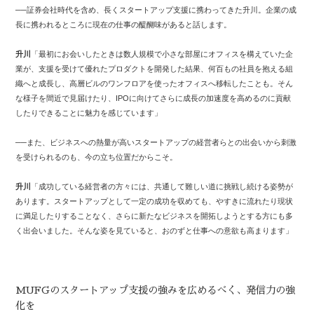
──証券会社時代を含め、長くスタートアップ支援に携わってきた升川。企業の成
長に携われるところに現在の仕事の醍醐味があると話します。
升川
「最初にお会いしたときは数人規模で小さな部屋にオフィスを構えていた企
業が、支援を受けて優れたプロダクトを開発した結果、何百もの社員を抱える組
織へと成長し、高層ビルのワンフロアを使ったオフィスへ移転したことも。そん
な様子を間近で見届けたり、IPOに向けてさらに成長の加速度を高めるのに貢献
したりできることに魅力を感じています」
──また、ビジネスへの熱量が高いスタートアップの経営者らとの出会いから刺激
を受けられるのも、今の立ち位置だからこそ。
升川
「成功している経営者の方々には、共通して難しい道に挑戦し続ける姿勢が
あります。スタートアップとして一定の成功を収めても、やすきに流れたり現状
に満足したりすることなく、さらに新たなビジネスを開拓しようとする方にも多
く出会いました。そんな姿を見ていると、おのずと仕事への意欲も高まります」
MUFGのスタートアップ支援の強みを広めるべく、発信力の強
化を