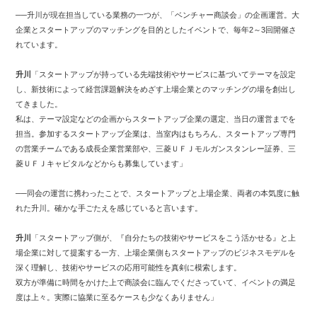
──升川が現在担当している業務の一つが、「ベンチャー商談会」の企画運営。大
企業とスタートアップのマッチングを目的としたイベントで、毎年2～3回開催さ
れています。
升川
「スタートアップが持っている先端技術やサービスに基づいてテーマを設定
し、新技術によって経営課題解決をめざす上場企業とのマッチングの場を創出し
てきました。
私は、テーマ設定などの企画からスタートアップ企業の選定、当日の運営までを
担当。参加するスタートアップ企業は、当室内はもちろん、スタートアップ専門
の営業チームである成長企業営業部や、三菱ＵＦＪモルガンスタンレー証券、三
菱ＵＦＪキャピタルなどからも募集しています」
──同会の運営に携わったことで、スタートアップと上場企業、両者の本気度に触
れた升川。確かな手ごたえを感じていると言います。
升川
「スタートアップ側が、『自分たちの技術やサービスをこう活かせる』と上
場企業に対して提案する一方、上場企業側もスタートアップのビジネスモデルを
深く理解し、技術やサービスの応用可能性を真剣に模索します。
双方が準備に時間をかけた上で商談会に臨んでくださっていて、イベントの満足
度は上々。実際に協業に至るケースも少なくありません」