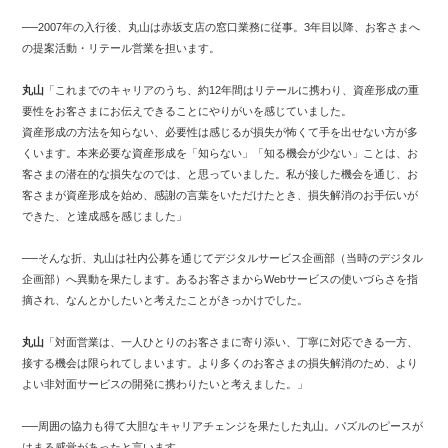
──2007年の入行後、丸山は赤坂支店の窓口業務に従事。3年目以降、お客さまへ
の提案活動・リテール営業を担います。
丸山
「これまでのキャリアのうち、約12年間はリテールに携わり、資産形成の重
要性をお客さまにお伝えできることにやりがいを感じていました。
資産形成の方法を知らない、必要性は感じるが損失が怖くて手を出せない方が多
くいます。本来必要な資産形成を「知らない」「知る機会が少ない」ことは、お
客さまの潜在的な損失なのでは、と思っていました。私が接した機会を通じ、お
客さまが資産形成を始め、感謝の言葉をいただけたとき、損失解消のお手伝いが
できた、と達成感を感じました」
──そんな折、丸山は社内公募を通じてデジタルサービス企画部（当時のデジタル
企画部）へ異動を果たします。あるお客さまからWebサービスの使いづらさを指
摘され、なんとかしたいと考えたことがきっかけでした。
丸山
「対面営業は、一人ひとりのお客さまに寄り添い、丁寧に対応できる一方、
接する機会は限られてしまいます。より多くのお客さまの損失解消のため、より
よい非対面サービスの開発に携わりたいと考えました。」
──周囲の協力も得て大胆なキャリアチェンジを果たした丸山。パズルのピースが
はまる感覚があったと言います。