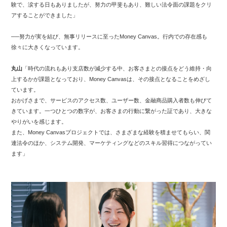
験で、涙する日もありましたが、努力の甲斐もあり、難しい法令面の課題をクリ
アすることができました」
──努力が実を結び、無事リリースに至ったMoney Canvas。行内での存在感も
徐々に大きくなっています。
丸山
「時代の流れもあり支店数が減少する中、お客さまとの接点をどう維持・向
上するかが課題となっており、Money Canvasは、その接点となることをめざし
ています。
おかげさまで、サービスのアクセス数、ユーザー数、金融商品購入者数も伸びて
きています。一つひとつの数字が、お客さまの行動に繋がった証であり、大きな
やりがいを感じます。
また、Money Canvasプロジェクトでは、さまざまな経験を積ませてもらい、関
連法令のほか、システム開発、マーケティングなどのスキル習得につながってい
ます」