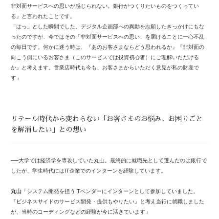
非対面サービスへの思いが感じられない。銀行がつくりたいものをつくってい
る』と言われたことです。
「はっ」とした瞬間でした。デジタル企画部への異動を志願したきっかけにもな
ったのですが、今ではその「非対面サービスへの思い」を届けることに一心不乱
の毎日です。何かに迷う時は、『あのお客さまならどう思われるか』『非対面の
向こう側にいるお客さま（このサービスでは投資初心者）にご理解いただける
か』と考えます。営業店時代も今も、お客さまからいただく意見が私の財産で
す」
リテール時代から変わらない「お客さまのお悩み、お困りごと
を解消したい」との想い
──大学では経済学を専攻していた丸山。最終的に就職先として選んだのは銀行で
したが、学生時代にはIT企業でのインターンを経験しています。
丸山
「システム開発を担うITベンダーにインターンとして参加していました。
『ビジネスサイドのサービス開発・提供もやりたい』と考え当行に就職しました
が、当時のコーディングなどの経験が今に活きています」