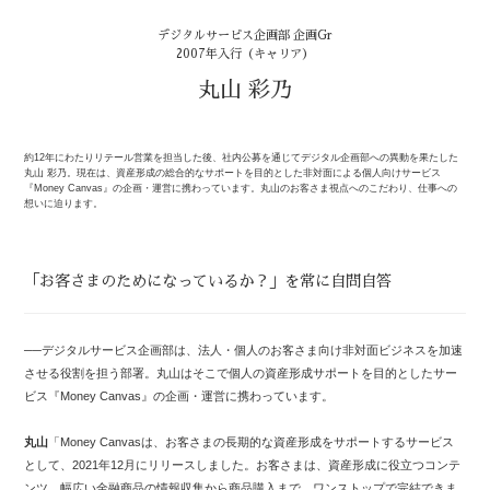
デジタルサービス企画部 企画Gr
2007年入行（キャリア）
丸山 彩乃
約12年にわたりリテール営業を担当した後、社内公募を通じてデジタル企画部への異動を果たした
丸山 彩乃。現在は、資産形成の総合的なサポートを目的とした非対面による個人向けサービス
『Money Canvas』の企画・運営に携わっています。丸山のお客さま視点へのこだわり、仕事への
想いに迫ります。
「お客さまのためになっているか？」を常に自問自答
──デジタルサービス企画部は、法人・個人のお客さま向け非対面ビジネスを加速
させる役割を担う部署。丸山はそこで個人の資産形成サポートを目的としたサー
ビス『Money Canvas』の企画・運営に携わっています。
丸山
「Money Canvasは、お客さまの長期的な資産形成をサポートするサービス
として、2021年12月にリリースしました。お客さまは、資産形成に役立つコンテ
ンツ、幅広い金融商品の情報収集から商品購入まで、ワンストップで完結できま