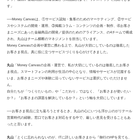
す」
──Money Canvasは、①サービス認知・集客のためのマーケティング、②サービ
スやシステムの開発・運用、③掲載コラム・コンテンツの企画・制作、④お客さ
まニーズにあった金融商品の開発／提供のためのアライアンス、の4チームで構成
され、丸山はチーム横断のマネジメントを担当しています。
Money Canvasの企画や運営に携わる上で、丸山が大切にしているのは徹底した
お客さま視点。真に役に立つサービスづくりを心がけてきました。
丸山
「Money Canvasの企画・運営で、私が大切にしているのは徹底したお客さ
ま視点。スマートフォンの利用が生活の中心となり、情報やサービスが氾濫する
いま、お客さまニーズや体験に沿っていないサービスは選択していただけませ
ん。
自分たちが「つくりたいもの」や「こだわり」ではなく、『お客さまが使いたい
か？』『お客さまの課題を解決しているか？』という軸を大切にしています」
──お客さま視点に立ち返ろうとするとき、丸山の心にいつも浮かぶのがリテール
営業時代の経験。窓口でお客さま対応をする中で、厳しい意見を受けることもあ
ったと言います。
丸山
「とくに忘れられないのが、ITに詳しいお客さまから『御行のHPを見ても、