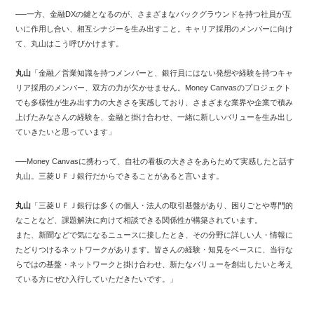
──一方、金融DXの鍵となるのが、さまざまなバックグラウンドを持つ社員が互
いに作用し合い、相互シナジーを生み出すこと。キャリア採用のメンバーに向け
て、丸山はこう呼びかけます。
丸山
「金融／営業知識を持つメンバーと、銀行員にはない発想や経験を持つキャ
リア採用のメンバー、双方の力が欠かせません。Money Canvasのプロジェクト
でも多様性が生み出す力の大きさを実感しており、さまざまな業界や企業で積み
上げたみなさんの経験を、金融と掛け合わせ、一緒に新しいバリューを生み出し
ていきたいと思っています」
──Money Canvasに携わって、自社の看板の大きさをあらためて実感したと話す
丸山。三菱ＵＦＪ銀行だからできることがあると言います。
丸山
「三菱ＵＦＪ銀行は多くの個人・法人の取引基盤があり、困りごとや専門的
なことなど、課題解決に向けて相談できる関係性が構築されています。
また、新聞などで気になるニュースに接したとき、その分野に詳しい人・情報に
たどりつけるネットワークがあります。皆さんの経験・知見をベースに、当行な
らではの基盤・ネットワークと掛け合わせ、新たなバリューを創出したいと考え
ている方にぜひ入行していただきたいです。」