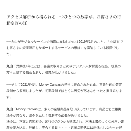
アクセス解析から得られる一つひとつの数字が、お客さまの行
動変容の証
──丸山がデジタルサービス企画部に異動したのは2019年1月のこと。「非対面で
お客さまの資産運用をサポートするサービスの形は」を議論している段階でし
た。
丸山
「異動後1年ほどは、会議の取りまとめやデジタル人材採用を担当。役員の
方々と接する機会もあり、視野が広がりました」
──そして2021年4月、Money Canvasの担当に任命された丸山。事業計画の策定
段階から参画しましたが、初期段階ではとくに苦労が尽きなかったと振り返りま
す。
丸山
「Money Canvasは、多くの金融商品を取り扱っています。商品ごとに根拠
法令が異なり、法令を正しく理解する必要がありました。
法令は、本文と内閣府令、施行令の3つから構成され、六法全書のような分厚い書
籍を読み込み、理解し、突合する日々・・・営業店時代には想像もしなかった経