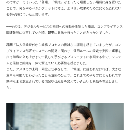
のですが、そういった『普通』『常識』がまったく通用しない場所に身を置いた
ことで、何をやるべきかフラットに考え、より良い成果のために変化を恐れない
姿勢が身についたと思います」
──その後、デジタルサービス企画部への異動を希望した稲田。コンプライアンス
関連業務に従事していた際、BPRに興味を持ったことがきっかけでした。
稲田
「法人営業時代から業務プロセスの複雑さに課題を感じていましたが、コン
プライアンス部署でシステムの開発に関わり、運用ルールの策定や実際に運用を
担う組織の立ち上げまで一貫して手がけるプロジェクトに参画する中で、システ
ムと業務と組織を一体で変えていく必要性を感じました。
また、アメリカの上司・同僚と仕事をして、『常識』に捉われなければ、大きな
変革も可能だとわかったことも遠因のひとつ。これまでのやり方にとらわれて非
効率なまま放置されている慣習や仕組みを変えていきたいと異動を希望しまし
た」