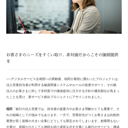
お客さまのニーズをすくい取り、非対面だからこその価値提供
を
──デジタルサービス企画部への異動後、稲田が最初に携わったプロジェクトは、
法人営業担当者が利用する融資関連システムやルールの改善サポート。その後、
法人のお客さまに対して非対面での価値提供に注力する方針の優先順位が高まっ
たことを受け、新サービス創出プロジェクトにアサインされました。
稲田
「銀行の法人営業では、担当者の提案力やお客さま理解がとても重要で、そ
れが組織としての強みでもあります。一方で、営業担当がつくお客さまは比較的
業歴が長く規模の大きい企業にどうしても限定されてしまいます。創業間もない
企業や、規模が小さくても挑戦を続け成長を志す企業にも銀行のサービス・価値