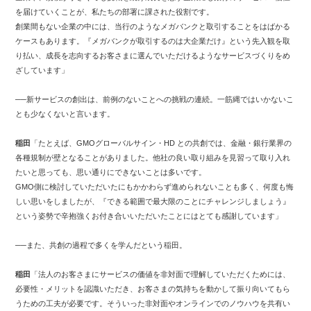
を届けていくことが、私たちの部署に課された役割です。
創業間もない企業の中には、当行のようなメガバンクと取引することをはばかる
ケースもあります。『メガバンクが取引するのは大企業だけ』という先入観を取
り払い、成長を志向するお客さまに選んでいただけるようなサービスづくりをめ
ざしています」
──新サービスの創出は、前例のないことへの挑戦の連続。一筋縄ではいかないこ
とも少なくないと言います。
稲田
「たとえば、GMOグローバルサイン・HD との共創では、金融・銀行業界の
各種規制が壁となることがありました。他社の良い取り組みを見習って取り入れ
たいと思っても、思い通りにできないことは多いです。
GMO側に検討していただいたにもかかわらず進められないことも多く、何度も悔
しい思いをしましたが、『できる範囲で最大限のことにチャレンジしましょう』
という姿勢で辛抱強くお付き合いいただいたことにはとても感謝しています」
──また、共創の過程で多くを学んだという稲田。
稲田
「法人のお客さまにサービスの価値を非対面で理解していただくためには、
必要性・メリットを認識いただき、お客さまの気持ちを動かして振り向いてもら
うための工夫が必要です。そういった非対面やオンラインでのノウハウを共有い