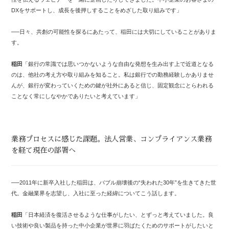
DXをサポートし、成長を後押しすることをめざした取り組みです」
──日々、共創の可能性を探るにあたって、稲田には大切にしていることがありま
す。
稲田
「銀行の常識では思いつかないような自由な発想を生み出す上で近道となる
のは、他社の考え方や取り組みを知ること。私は銀行での勤務経験しかありませ
んが、銀行が変わっていくための鍵が社外にあると信じ、固定観念にとらわれる
ことなく常にしなやかでありたいと考えています」
業務プロセスに感じた課題。法人営業、コンプライアンス業務
を経て現在の部署へ
──2011年に新卒入社した稲田は、バブル崩壊後の“失われた30年”を生きてきた世
代。金融業界を志望し、入社に至った経緯についてこう話します。
稲田
「日本経済を復活させるような仕事がしたい、とずっと考えていました。良
い技術や良い製品を持った中小企業が世界に羽ばたくためのサポートがしたいと