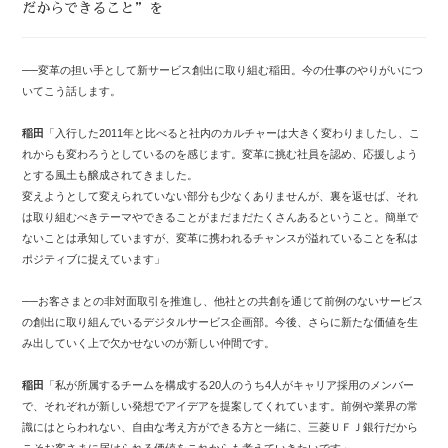
だからできること”を
──変革の担い手として新サービス創出に取り組む稲田。今の仕事のやりがいにつ
いてこう話します。
稲田
「入行した2011年と比べると社内のカルチャーは大きく変わりましたし、こ
れからも変わろうとしているのを感じます。変革に挑む社員を認め、応援しよう
とする風土も醸成されてきました。
変えようとして変えられていない部分も少なくありませんが、裏を返せば、それ
は取り組むべきテーマやできることがまだまだたくさんあるということ。簡単で
ないことは承知していますが、変革に携われるチャンスが溢れていることを私は
ポジティブに捉えています」
──お客さまとの非対面取引を推進し、他社との共創を通じて前例のないサービス
の創出に取り組んでいるデジタルサービス企画部。今後、さらに新たな価値を生
み出していく上で欠かせないのが新しい仲間です。
稲田
「私が所属するチームを構成する20人のうち4人がキャリア採用のメンバー
で、それぞれが新しい発想でアイデアを提案してくれています。前例や業界の常
識にはとらわれない、自由な考え方ができる方と一緒に、三菱ＵＦＪ銀行だから
こそお客さまに届けられる価値をこれからも考えていきたいです」