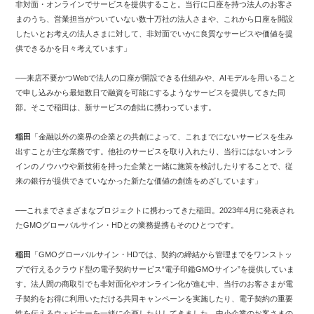
非対面・オンラインでサービスを提供すること。当行に口座を持つ法人のお客さ
まのうち、営業担当がついていない数十万社の法人さまや、これから口座を開設
したいとお考えの法人さまに対して、非対面でいかに良質なサービスや価値を提
供できるかを日々考えています」
──来店不要かつWebで法人の口座が開設できる仕組みや、AIモデルを用いること
で申し込みから最短数日で融資を可能にするようなサービスを提供してきた同
部。そこで稲田は、新サービスの創出に携わっています。
稲田
「金融以外の業界の企業との共創によって、これまでにないサービスを生み
出すことが主な業務です。他社のサービスを取り入れたり、当行にはないオンラ
インのノウハウや新技術を持った企業と一緒に施策を検討したりすることで、従
来の銀行が提供できていなかった新たな価値の創造をめざしています」
──これまでさまざまなプロジェクトに携わってきた稲田。2023年4月に発表され
たGMOグローバルサイン・HDとの業務提携もそのひとつです。
稲田
「GMOグローバルサイン・HDでは、契約の締結から管理までをワンストッ
プで行えるクラウド型の電子契約サービス“電子印鑑GMOサイン”を提供していま
す。法人間の商取引でも非対面化やオンライン化が進む中、当行のお客さまが電
子契約をお得に利用いただける共同キャンペーンを実施したり、電子契約の重要
性を伝えるウェビナーを一緒に企画したりしてきました。中小企業のお客さまの