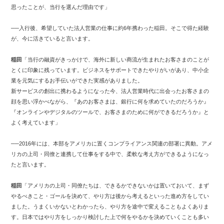
思ったことが、当行を選んだ理由です」
──入行後、希望していた法人営業の仕事に約6年携わった稲田。そこで得た経験
が、今に活きていると言います。
稲田
「当行の融資がきっかけで、海外に新しい商流が生まれたお客さまのことが
とくに印象に残っています。ビジネスをサポートできたやりがいがあり、中小企
業を元気にするお手伝いができた実感がありました。
新サービスの創出に携わるようになった今、法人営業時代に出会ったお客さまの
顔を思い浮かべながら、『あのお客さまは、銀行に何を求めていたのだろうか』
『オンラインやデジタルのツールで、お客さまのために何ができるだろうか』と
よく考えています」
──2016年には、本部をアメリカに置くコンプライアンス関連の部署に異動。アメ
リカの上司・同僚と連携して仕事をする中で、柔軟な考え方ができるようになっ
たと言います。
稲田
「アメリカの上司・同僚たちは、できるかできないかは置いておいて、まず
やるべきこと・ゴールを決めて、やり方は後から考えるといった進め方をしてい
ました。うまくいかないとわかったら、やり方を途中で変えることもよくありま
す。日本ではやり方をしっかり検討した上で何をやるかを決めていくことも多い