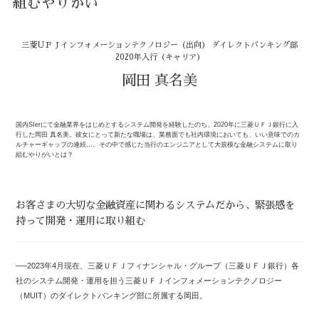
組むやりがい
三菱ＵＦＪインフォメーションテクノロジー（出向）
ダイレクトバンキング部
2020年入行（キャリア）
岡田 真名美
国内SIerにて金融業界をはじめとするシステム開発を経験したのち、2020年に三菱ＵＦＪ銀行に入
行した岡田 真名美。彼女にとって新たな職場は、業務面でも社内環境においても、いい意味でのカ
ルチャーギャップの連続…。その中で感じた当行のエンジニアとして大規模な金融システムに取り
組むやりがいとは？
お客さまの大切な金融資産に関わるシステムだから、
緊張感を
持って開発・運用に取り組む
──2023年4月現在、三菱ＵＦＪフィナンシャル・グループ（三菱ＵＦＪ銀行）各
社のシステム開発・運用を担う三菱ＵＦＪインフォメーションテクノロジー
（MUIT）のダイレクトバンキング部に所属する岡田。