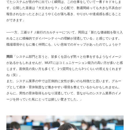
てたシステムが世の中に出ていく瞬間は、この仕事をしていて一番ドキドキしま
す。公開した直後は『大丈夫かな？』と心配で、数週間経っても大きな不具合が
報告されなかったときにようやく心が落ち着き、やりがいや達成感を感じること
ができます」
──一方、三菱ＵＦＪ銀行のカルチャーについて、岡田は「新たな価値観を取り入
れることに積極的でダイバーシティへの理解が浸透している」と感じています。
職場環境やともに働く仲間にも、いい意味でのギャップがあったのでしょうか？
岡田
「システム部門と言うと、皆多くを語らず黙々と仕事をするようなイメージ
があるかもしれませんが、MUITにはコミュニケーション能力の高い方が多いと感
じます。面倒見の良い方も多くて、1つ質問をしたら3つくらいの答えをくれます
ね（笑）。
また、システム業界の中では圧倒的に女性が多いのも特徴だと思います。グルー
プとして産休・育休制度など働きやすい環境を整えているからかもしれません。
さらに、男性の育休取得もかなり浸透していて、昔ながらのシステム業界のイメ
ージを持っていた私にとっては嬉しい驚きでした。」