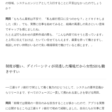
の領域。システムエンジニアとして入行することに不安はなかったのでしょう
か？
岡田
「もちろん最初は不安で、『私も銀行窓口に立つのかな？』とドキドキしま
した（笑）。でも、実際に仕事を始めてみると、組織の風通しの良さにいい意味
でギャップを感じましたね。
たとえば打ち合わせの資料作成の際も、『こんな内容で出そうと思っています』
と上司に伝えておけば、たいてい任せてもらえます。裁量を持って働けますし、
相談しやすい仲間がいるので良い職場環境で働けていると感じます。」
制度が整い、ダイバーシティが浸透した環境だから女性SEも働
きやすい
──三菱ＵＦＪ銀行でSEとして働く魅力のひとつとして、システムの要件定義か
らリリースまで、すべてのフェーズに一貫して携われる楽しさを挙げる岡田。
岡田
「前職では開発の一部分のみを担当することが多かったので、アプリを実際
に公開するところは三菱ＵＦＪ銀行で初めて経験しました。自分たちが大事に育