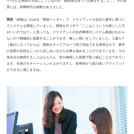
──そんな岡田が大切にしているのが「納得感を持って仕事をすること」。その背
景には、前職時代の経験がありました。
岡田
「前職はいわゆる『開発ベンダー』で、クライアントが定めた要件に基づい
てシステムを開発していました。開発を行う中で『ここはこういう仕様にした方
がいいのでは？』と思っても、クライアントの社内事情やシステム構成がわから
ないので積極的に提案することができず、悔しい想いをしていました。三菱ＵＦ
Ｊ銀行に入ってからは、開発をすべてグループ内で完結できる環境なので、要件
の意図や目的をしっかり話し合いながら仕事を進めることができています。その
為自分が納得することはもちろん、皆が納得した状態で取り組むことができてい
ます。全体のモチベーションが上がりますし、効率的かつ質の高いアウトプット
ができると感じますね」