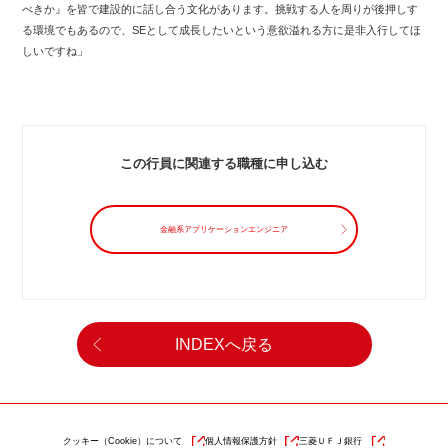
べきか』を皆で建設的に話し合う文化があります。挑戦する人を周りが後押しす
る環境でもあるので、SEとして成長したいという意欲溢れる方に是非入行してほ
しいですね」
この行員に関連する職種に申し込む
金融系アプリケーションエンジニア
INDEXへ戻る
クッキー（Cookie）について
個人情報保護方針
三菱ＵＦＪ銀行