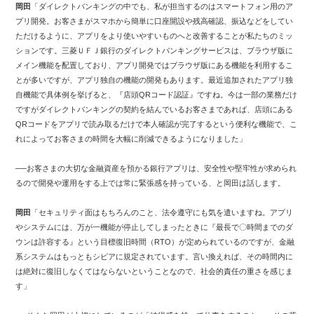
岡田
「ダイレクトバンキングの中でも、私が担当するのはスマートフォン用のア
プリ開発。お客さまがスマホから簡単に口座開設や残高確認、振込などをしてい
ただけるように、アプリをより使いやすいものへと改善することが私たちのミッ
ションです。三菱ＵＦＪ銀行のダイレクトバンキングサービスは、ブラウザ版に
メイン機能を配置しており、アプリ開発ではブラウザ版にある機能を利用するこ
とが多いですが、アプリ独自の機能の開発もあります。最近追加されたアプリ独
自機能で具体例を挙げると、『店頭QRコード認証』ですね。今は一部の業務だけ
ですがダイレクトバンキングの契約を結んでいるお客さまであれば、店頭にある
QRコードをアプリで読み取るだけで本人確認が完了するという便利な機能で、こ
れによってお客さまの時間を大幅に削減できるようになりました」
──お客さまの大切な金融資産を預かる銀行アプリは、安全性や堅牢性が求められ
るので開発や運用をする上では常に緊張感を持っている、と岡田は話します。
岡田
「セキュリティ面はもちろんのこと、法令遵守にも気を遣いますね。アプリ
やシステムには、万が一機能が停止してしまったときに『最長で〇時間までのダ
ウンは許容する』という目標復旧時間（RTO）が定められているのですが、金融
系システムはもっともシビアに規定されています。言い換えれば、その時間内に
は絶対に復旧しなくてはならないということなので、社会的責任の重さを感じま
す」