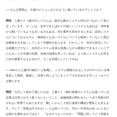
──そんな岡田は、今後のビジョンをどのように描いているのでしょうか？
岡田
「三菱ＵＦＪ銀行のシステムは、膨大な数のシステム同士がつながって成り
立っています。そこには、去年できたばかりの新しいシステムもあれば、30年前
から動いているような古いものもある。何か案件を担当するときは、該当システ
ムについてはもちろん、接続先となるシステムについても熟知していないと思わ
ぬ事故を引き起こしてしまう可能性があります。だからこそ、自分が担当してい
る範囲だけでなく、社内のシステム全体を意識しながら開発ができるエンジニア
になることが今後の目標。全体の知識を持っていれば、より良いシステムを作る
ための提案力も上がるので、そこを目標としたいですね」
──SIerから三菱UFJ銀行へと転職し、システム開発のおもしろさややりがいを再
発見した岡田。最後に、自身と同じようにキャリア入行をめざす方へメッセージ
を贈ります。
岡田
「入行して改めて感じたのは、三菱ＵＦＪ銀行規模のシステムを扱っている
企業は日本にはそう多くないということ。金融資産が関わるという点で失敗が許
されない世界でもありますが、難しいからこそ自己成長の機会が豊富とも言えま
す。そして『失敗は許されない』とは言いつつも、万が一不具合があったときに
は誰かを責めるのではなく、『なぜそうなったのか』『問題に対してどう対処す