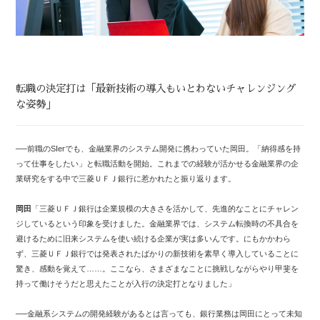
転職の決定打は「最新技術の導入もいとわないチャレンジング
な姿勢」
──前職のSIerでも、金融業界のシステム開発に携わっていた岡田。「納得感を持
って仕事をしたい」と転職活動を開始。これまでの経験が活かせる金融業界の企
業研究をする中で三菱ＵＦＪ銀行に惹かれたと振り返ります。
岡田
「三菱ＵＦＪ銀行は企業規模の大きさを活かして、先進的なことにチャレン
ジしているという印象を受けました。金融業界では、システム転換時の不具合を
避けるために旧来システムを使い続ける企業が実は多いんです。にもかかわら
ず、三菱ＵＦＪ銀行では発表されたばかりの新技術を素早く導入していることに
驚き、感動を覚えて……。ここなら、さまざまなことに挑戦しながらやり甲斐を
持って働けそうだと思えたことが入行の決定打となりました」
──金融系システムの開発経験があるとは言っても、銀行業務は岡田にとって未知