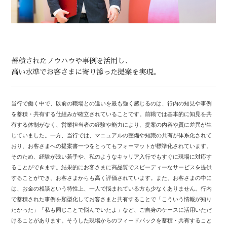
蓄積されたノウハウや事例を活用し、
高い水準でお客さまに寄り添った提案を実現。
当行で働く中で、以前の職場との違いを最も強く感じるのは、行内の知見や事例
を蓄積・共有する仕組みが確立されていることです。前職では基本的に知見を共
有する体制がなく、営業担当者の経験や能力により、提案の内容や質に差異が生
じていました。一方、当行では、マニュアルの整備や知識の共有が体系化されて
おり、お客さまへの提案書一つをとってもフォーマットが標準化されています。
そのため、経験が浅い若手や、私のようなキャリア入行でもすぐに現場に対応す
ることができます。結果的にお客さまに高品質でスピーディーなサービスを提供
することができ、お客さまからも高く評価されています。また、お客さまの中に
は、お金の相談という特性上、一人で悩まれている方も少なくありません。行内
で蓄積された事例を類型化してお客さまと共有することで「こういう情報が知り
たかった」「私も同じことで悩んでいたよ」など、ご自身のケースに活用いただ
けることがあります。そうした現場からのフィードバックを蓄積・共有すること