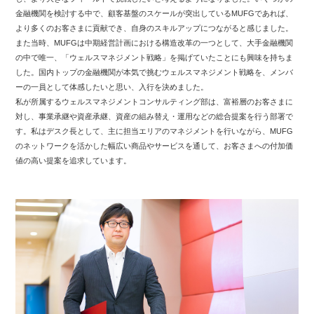
金融機関を検討する中で、顧客基盤のスケールが突出しているMUFGであれば、
より多くのお客さまに貢献でき、自身のスキルアップにつながると感じました。
また当時、MUFGは中期経営計画における構造改革の一つとして、大手金融機関
の中で唯一、「ウェルスマネジメント戦略」を掲げていたことにも興味を持ちま
した。国内トップの金融機関が本気で挑むウェルスマネジメント戦略を、メンバ
ーの一員として体感したいと思い、入行を決めました。
私が所属するウェルスマネジメントコンサルティング部は、富裕層のお客さまに
対し、事業承継や資産承継、資産の組み替え・運用などの総合提案を行う部署で
す。私はデスク長として、主に担当エリアのマネジメントを行いながら、MUFG
のネットワークを活かした幅広い商品やサービスを通して、お客さまへの付加価
値の高い提案を追求しています。