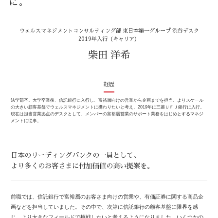
に。
ウェルスマネジメントコンサルティング部 東日本第一グループ 渋谷デスク
2019年入行（キャリア）
柴田 洋希
経歴
法学部卒。大学卒業後、信託銀行に入行し、富裕層向けの営業から企画までを担当。よりスケール
の大きい顧客基盤でウェルスマネジメントに携わりたいと考え、2019年に三菱ＵＦＪ銀行に入行。
現在は担当営業拠点のデスクとして、メンバーの富裕層営業のサポート業務をはじめとするマネジ
メントに従事。
日本のリーディングバンクの一員として、
より多くのお客さまに付加価値の高い提案を。
前職では、信託銀行で富裕層のお客さま向けの営業や、有価証券に関する商品企
画などを担当していました。その中で、次第に信託銀行の顧客基盤に限界を感
じ、より大きなフィールドで挑戦したいと考えるようになりました。いくつかの