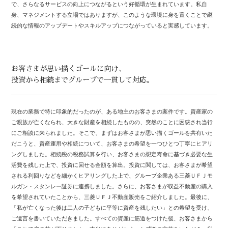
で、さらなるサービスの向上につながるという好循環が生まれています。私自
身、マネジメントする立場ではありますが、このような環境に身を置くことで継
続的な情報のアップデートやスキルアップにつながっていると実感しています。
お客さまが思い描くゴールに向け、
投資から相続までグループで一貫して対応。
現在の業務で特に印象的だったのが、ある地主のお客さまの案件です。資産家の
ご親族が亡くなられ、大きな財産を相続したものの、突然のことに困惑され当行
にご相談に来られました。そこで、まずはお客さまが思い描くゴールを共有いた
だこうと、資産運用や相続について、お客さまの希望を一つひとつ丁寧にヒアリ
ングしました。相続税の税務試算を行い、お客さまの想定寿命に基づき必要な生
活費を残した上で、投資に回せる金額を算出。投資に関しては、お客さまが希望
される利回りなどを細かくヒアリングした上で、グループ企業ある三菱ＵＦＪモ
ルガン・スタンレー証券に連携しました。さらに、お客さまが収益不動産の購入
を希望されていたことから、三菱ＵＦＪ不動産販売をご紹介しました。最後に、
「私が亡くなった後は二人の子どもに平等に資産を残したい」との希望を受け、
ご遺言を書いていただきました。すべての資産に筋道をつけた後、お客さまから