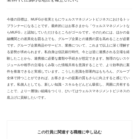
今後の目標は、MUFGが名実ともにウェルスマネジメントビジネスにおけるトッ
プランナーになることです。最終的にはお客さまから「ウェルスマネジメントな
らMUFG」と認知していただけるところがゴールです。そのためには、ほかの金
融機関との差異化を図る上でも、グループ企業との連携の質を高めることが必要
です。グループ企業商品やサービス、業務について、これまで以上に深く理解す
る姿勢が求められます。私自身は信託銀行時代、今とは逆に連携される立場を経
験したことから、連携後に必要な書類や手続きが想定できます。無理のないスケ
ジュールや相手の立場をくみ取った情報共有を意識することで、より効率的に案
件を推進できると実感しています。こうした意識を部署内はもちろん、グループ
全体で持つことができれば、お客さまへの提案の質もさらに向上すると感じてい
ます。私個人としても、新しい知識・スキルをどんどん吸収し、周囲に共有する
ことで、より一層強い組織をつくり、ひいてはウェルスマネジメントビジネスの
底上げに貢献したいです。
この行員に関連する職種に申し込む