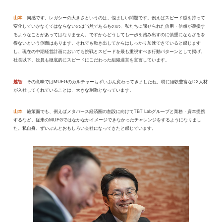
山本
同感です。レガシーの大きさというのは、悩ましい問題です。例えばスピード感を持って
変化していかなくてはならないのは当然であるものの、私たちに課せられた信用・信頼が毀損す
るようなことがあってはなりません。ですからどうしても一歩を踏み出すのに慎重にならざるを
得ないという側面はあります。それでも動き出してからはしっかり加速できていると感じます
し、現在の中期経営計画においても挑戦とスピードを最も重視すべき行動パターンとして掲げ、
社長以下、役員も徹底的にスピードにこだわった組織運営を宣言しています。
越智
その意味ではMUFGのカルチャーもずいぶん変わってきましたね。特に経験豊富なDX人材
が入社してくれていることは、大きな刺激となっています。
山本
施策面でも、例えばメタバース経済圏の創設に向けてTBT Labグループと業務・資本提携
するなど、従来のMUFGではなかなかイメージできなかったチャレンジをするようになりまし
た。私自身、ずいぶんとおもしろい会社になってきたと感じています。