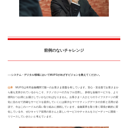
前例のないチャレンジ
──システム・デジタル領域においてMUFGがめざすビジョンを教えてください。
山本
MUFGは本邦金融機関で随一のお客さま基盤を有しています。安心・安全面でお客さまか
ら最も支持されているからこそ、テクノロジーの力をフル活用し、多様な金融サービスを、より
便利かつお得にお届けしていかなければなりません。お客さま一人ひとりのライフステージの変
化に合わせて的確なサービスを提供していくには膨大なマーケティングデータの分析と活用が必
須で、今はこのハードルの高い取り組みに挑戦しています。金融業界を取り巻く環境が劇的に変
化している今、ぜひキャリア採用の皆さんと新しいサービスやチャネルをスピーディーに開発・
リリースしていきたいと考えています。