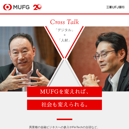
「デジタル」
×
「人材」
MUFGを変えれば、
社会も変えられる。
異業種の金融ビジネスへの参入やFinTechの台頭など、