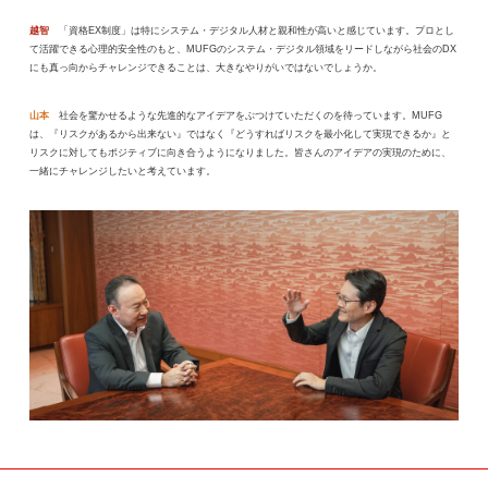
越智
「資格EX制度」は特にシステム・デジタル人材と親和性が高いと感じています。プロとし
て活躍できる心理的安全性のもと、MUFGのシステム・デジタル領域をリードしながら社会のDX
にも真っ向からチャレンジできることは、大きなやりがいではないでしょうか。
山本
社会を驚かせるような先進的なアイデアをぶつけていただくのを待っています。MUFG
は、『リスクがあるから出来ない』ではなく『どうすればリスクを最小化して実現できるか』と
リスクに対してもポジティブに向き合うようになりました。皆さんのアイデアの実現のために、
一緒にチャレンジしたいと考えています。