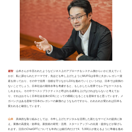
越智
山本さんが今言われたようなビジネス上のアプローチをシステム側からいかに支えていく
かが、私に課せられたテーマです。先ほども申し上げたようにMUFGは非常に大きいレガシー資
産を持っており、その中で信用・信頼を守りながらDXを進めていくというのは、日本では前例の
ないことでしょう。日本社会の期待水準を考慮すると、もしかしたら世界でもレアなケースかも
しれません。その中でベストプラクティスと呼ばれる成果を上げなければならないと考えてお
り、それはおそらく日本社会全体のDXにとっての模範になることを意味すると思っています。メ
ガバンクはある意味で日本のレガシーの象徴のようなものですから、われわれが変われば日本も
変われると確信しています。
山本
具体的な取り組みとしては、今申し上げたデジタルを活用した新たなサービスの提供に加
え、業務の高度化・効率化、新技術の研究・活用、スタートアップへの出資・提供などが挙げら
れます。注目のChatGPTについても年内には銀行内だけで4、5,000人が使えるように準備を進め