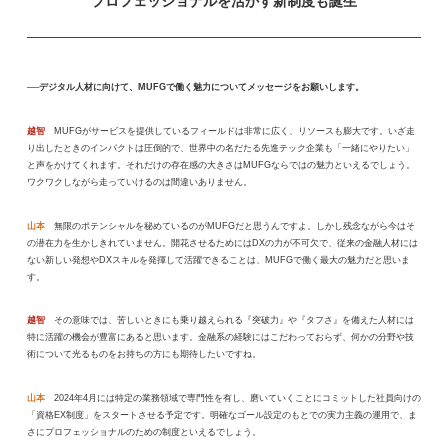
プロフェッショナルを活かす
新制度も誕生
──デジタル人材に向けて、MUFGで働く魅力についてメッセージをお願いします。
越智
MUFGがサービスを提供しているフィールドは非常に広く、リソースも膨大です。いざ走
り出したときのインパクトは圧倒的で、世界中の名だたる先進テック企業も「一緒にやりたい」
と声をかけてくれます。それだけの存在感の大きさはMUFGならではの魅力といえるでしょう。
ワクワクしながら走っていけるのは間違いありません。
山本
無限のポテンシャルを秘めているのがMUFGだと思うんですよ。しかし残念ながら今はそ
の潜在力を生かしきれていません。開花させるためにはDXの力が不可欠で、従来の金融人材には
ない新しい発想やDXスキルを発揮して活躍できることは、MUFGで働く最大の魅力だと思いま
す。
越智
その意味では、苦しいときにも乗り越えられる『突破力』や『タフさ』を備えた人材には
特に活躍の機会が豊富にあると思います。金融系の経験にはこだわっておらず、何かの分野や技
術について光るものをお持ちの方にも期待したいですね。
山本
2024年4月には特定の業務領域で専門性を有し、磨いていくことにコミットした社員向けの
「資格EX制度」をスタートさせる予定です。明確なゴール設定のもとでの実力主義の運用で、ま
さにプロフェッショナルのための制度といえるでしょう。