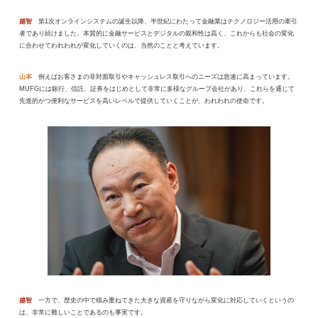
越智
第1次オンラインシステムの誕生以降、半世紀にわたって金融業はテクノロジー活用の牽引
者であり続けました。本質的に金融サービスとデジタルの親和性は高く、これからも社会の変化
に合わせてわれわれが変化していくのは、当然のことと考えています。
山本
例えばお客さまの非対面取引やキャッシュレス取引へのニーズは急速に高まっています。
MUFGには銀行、信託、証券をはじめとして非常に多様なグループ会社があり、これらを通じて
先進的かつ便利なサービスを高いレベルで提供していくことが、われわれの使命です。
越智
一方で、歴史の中で積み重ねてきた大きな資産を守りながら変化に対応していくというの
は、非常に難しいことであるのも事実です。