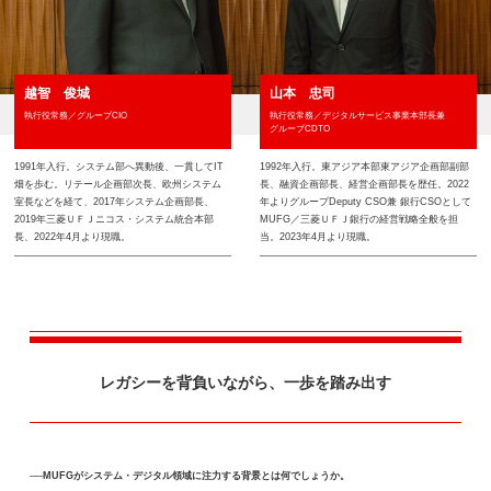
越智 俊城
山本 忠司
執行役常務／グループCIO
執行役常務／デジタルサービス事業本部長兼
グループCDTO
1991年入行。システム部へ異動後、一貫してIT
1992年入行。東アジア本部東アジア企画部副部
畑を歩む。リテール企画部次長、欧州システム
長、融資企画部長、経営企画部長を歴任。2022
室長などを経て、2017年システム企画部長、
年よりグループDeputy CSO兼 銀行CSOとして
2019年三菱ＵＦＪニコス・システム統合本部
MUFG／三菱ＵＦＪ銀行の経営戦略全般を担
長、2022年4月より現職。
当。2023年4月より現職。
レガシーを背負いながら、
一歩を踏み出す
──MUFGがシステム・デジタル領域に注力する背景とは何でしょうか。