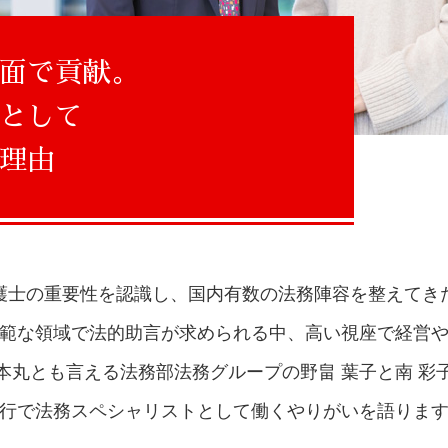
MUFGを知る
MUFGの事業戦略
面で貢献。
として
キャリア採用情報
理由
募集内容
募集業務一覧・ご応募
護士の重要性を認識し、
国内有数の法務陣容を整えてき
範な領域で法的助言が求められる中、
高い視座で経営
本丸とも言える法務部法務グループの野畠 葉子と南 彩
行で法務スペシャリストとして働くやりがいを語りま