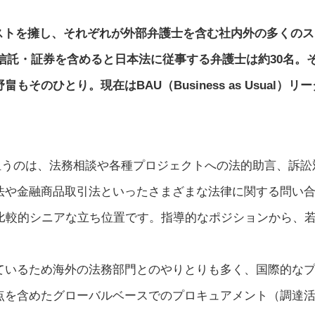
ャリストを擁し、それぞれが外部弁護士を含む社内外の多くの
在、信託・証券を含めると日本法に従事する弁護士は約30名。
そのひとり。現在はBAU（Business as Usual
担うのは、法務相談や各種プロジェクトへの法的助言、訴訟
法や金融商品取引法といったさまざまな法律に関する問い
は比較的シニアな立ち位置です。指導的なポジションから、
ているため海外の法務部門とのやりとりも多く、国際的な
点を含めたグローバルベースでのプロキュアメント（調達