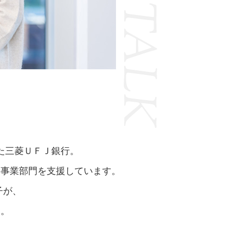
New Topics
た三菱ＵＦＪ銀行。
や事業部門を支援しています。
子が、
す。