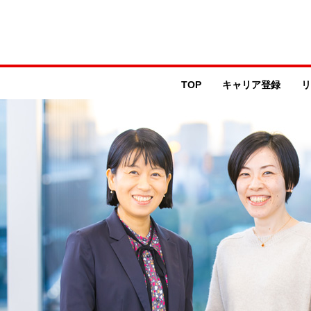
TOP
キャリア登録
リ
SPECIAL CONTENTS
職種紹介ショート動画
採用オウンドメディア「MUFG Circle」
金融×システム・デジタル
クロストーク
MUFG Bankについて
MUFG Way
会社概要