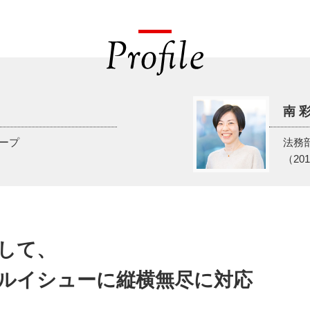
南 
ループ
法務
（20
して、
ルイシューに
縦横無尽に対応