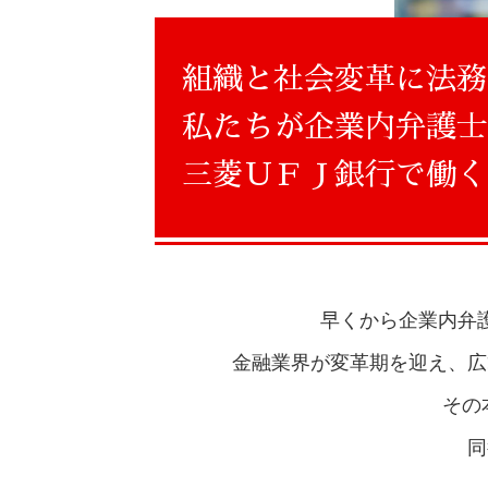
組織と社会変革に法務
私たちが企業内弁護士
キャリアと働き方
三菱ＵＦＪ銀行で働く
人材育成
柔軟な働き方
ダイバーシティ
早くから企業内弁
金融業界が変革期を迎え、
広
その
同