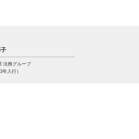
彩子
部 法務グループ
13年入行）