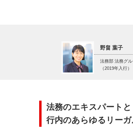
野畠 葉子
法務部 法務グ
（2019年入行）
法務のエキスパートと
行内のあらゆるリーガ