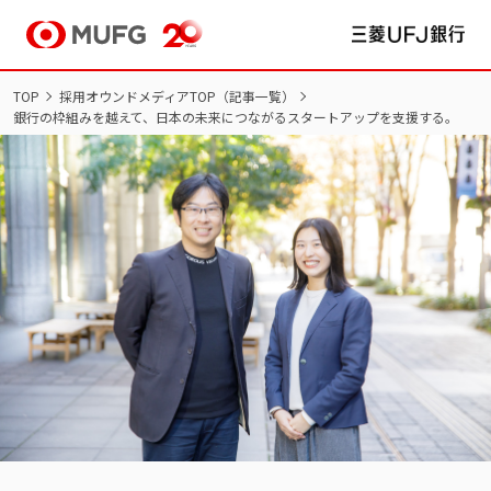
TOP
採用オウンドメディアTOP（記事一覧）
銀行の枠組みを越えて、日本の未来につながるスタートアップを支援する。
NEW GRADUATES
新卒採用
新卒採用サイト TOP
インターンシップ
新卒採用
マイページ/ログイン