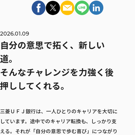
インターンシップ
マイページ / ログイン
MID CAREER
2026.01.09
自分の意思で拓く、新しい
キャリア採用
道。
キャリア採用 TOP
そんなチャレンジを力強く後
キャリア登録
押ししてくれる。
リファラル採用
三菱ＵＦＪ銀行は、一人ひとりのキャリアを大切に
しています。途中でのキャリア転換も、しっかり支
ウェルカムバック採用
える。それが「自分の意思で歩む喜び」につながり