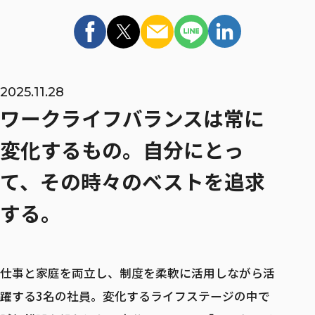
インターンシップ
マイページ / ログイン
MID CAREER
2025.11.28
キャリア採用
ワークライフバランスは常に
キャリア採用 TOP
変化するもの。
自分にとっ
て、その時々のベストを追求
キャリア登録
する。
リファラル採用
仕事と家庭を両立し、制度を柔軟に活用しながら活
躍する3名の社員。変化するライフステージの中で
ウェルカムバック採用