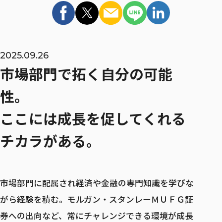
インターンシップ
マイページ / ログイン
MID CAREER
2025.09.26
市場部門で拓く自分の可能
キャリア採用
性。
キャリア採用 TOP
ここには成長を促してくれる
キャリア登録
チカラがある。
リファラル採用
市場部門に配属され経済や金融の専門知識を学びな
がら経験を積む。モルガン・スタンレーＭＵＦＧ証
ウェルカムバック採用
券への出向など、常にチャレンジできる環境が成長