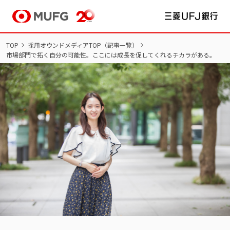
TOP
採用オウンドメディアTOP（記事一覧）
市場部門で拓く自分の可能性。ここには成長を促してくれるチカラがある。
NEW GRADUATES
新卒採用
新卒採用サイト TOP
インターンシップ
新卒採用
マイページ/ログイン