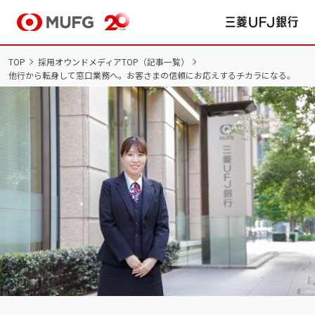
TOP
採用オウンドメディアTOP（記事一覧）
他行から転身して窓口業務へ。お客さまの信頼にお応えするチカラになる。
NEW GRADUATES
新卒採用
新卒採用サイト TOP
インターンシップ
新卒採用
マイページ/ログイン