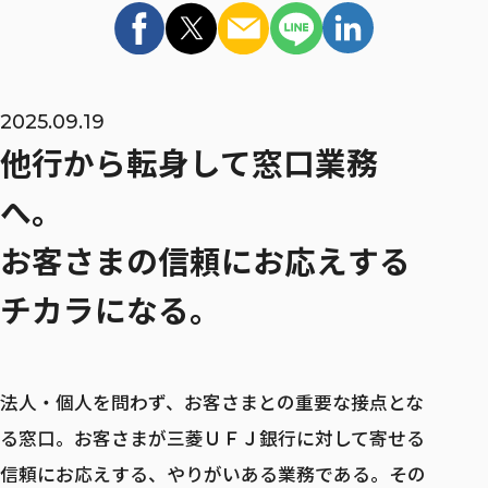
インターンシップ
マイページ / ログイン
MID CAREER
2025.09.19
他行から転身して窓口業務
キャリア採用
へ。
キャリア採用 TOP
お客さまの信頼にお応えする
キャリア登録
チカラになる。
リファラル採用
法人・個人を問わず、お客さまとの重要な接点とな
る窓口。お客さまが三菱ＵＦＪ銀行に対して寄せる
ウェルカムバック採用
信頼にお応えする、やりがいある業務である。その