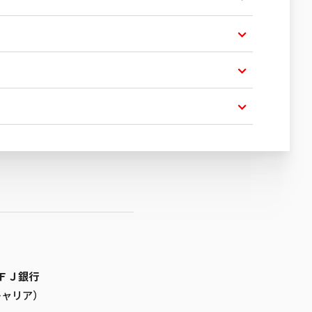
ＦＪ銀行
キャリア）