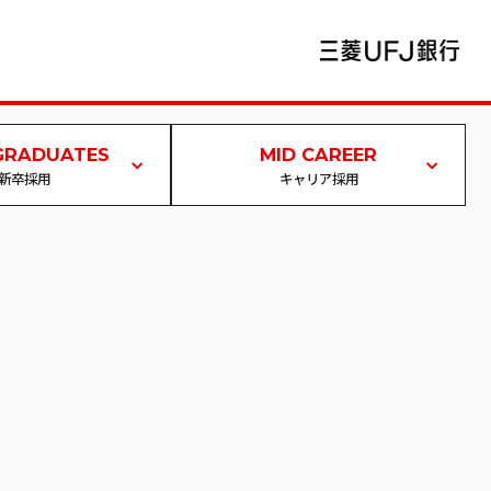
GRADUATES
MID CAREER
新卒採用
キャリア採用
 TOP
キャリア採用 TOP
ップ
キャリア登録
リファラル採用
新卒採用
イページ/ログイン
ウェルカムバック採用