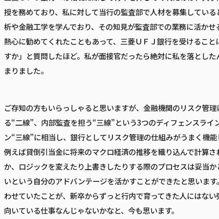
授を務めており、私に対して当行の監査部で人材を募集している
析や金融工学を学んでおり、その知見が監査部での業務に活かせ
熱心に勧めてくれたこともあって、三菱ＵＦＪ銀行を受けること
すか」と質問したほど。私が面接官だったら絶対に私を落とした
まりました。
ご存知の方もいらっしゃると思いますが、金融機関のリスク管理
る“二線”、内部監査を担う“三線”という3つのディフェンスラ
ン“三線”に相当し、銀行としてリスク管理の仕組みがうまく機能
例えば貸倒引当金に将来のマクロ経済の推移を織り込んで計算さ
か、ロジックを変えたり上書きしたりする際のプロセスは妥当か
いという自分のアドバンテージを活かすことができたと思います
わせていたことが、新卒からずっと行内で育ってきた人にはない
向いている仕事なんじゃないかなと、今も思います。