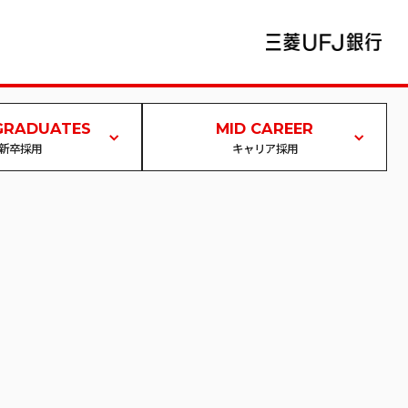
GRADUATES
MID CAREER
新卒採用
キャリア採用
 TOP
キャリア採用 TOP
ップ
キャリア登録
リファラル採用
新卒採用
イページ/ログイン
ウェルカムバック採用