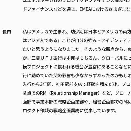
はエネルギー分野のプロジェクトファイナンス業務な
ドファイナンスなどを通じ、EMEAにおけるさまざま
長門
私はアメリカで生まれ、幼少期は日本とアメリカの両
はアジア人である」ことが自分の強み・アイデンティ
たいと思うようになりました。そのような観点から、
が、三菱ＵＦＪ銀行は本邦はもちろん、グローバルに
模プロジェクトに携われる機会が豊富にあることなど
行に勤めていた父の影響も少なからずあったのかもし
入行から3年間、神田駅前支店で経験を積んだ後、プ
拠点でのRM（Relationship Manager）など
画部で事業本部の戦略企画業務や、経営企画部でのM&
ロダクト領域の戦略企画業務に従事しています。