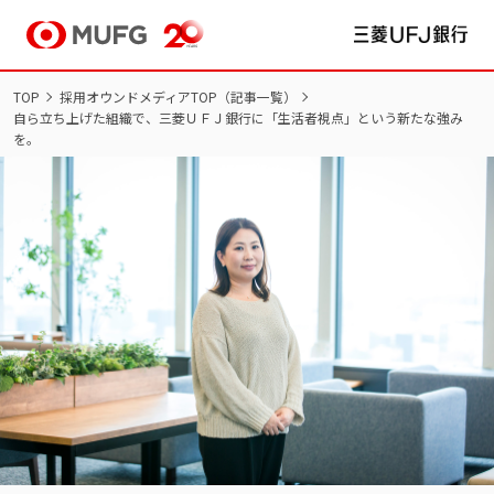
TOP
採用オウンドメディアTOP（記事一覧）
自ら立ち上げた組織で、三菱ＵＦＪ銀行に「生活者視点」という新たな強み
NEW GRADUATES
を。
新卒採用
新卒採用サイト TOP
インターンシップ
新卒採用
マイページ/ログイン