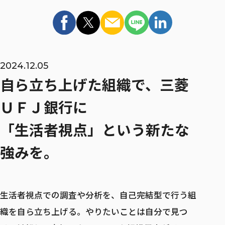
インターンシップ
マイページ / ログイン
MID CAREER
2024.12.05
キャリア採用
自ら立ち上げた組織で、三菱
キャリア採用 TOP
ＵＦＪ銀行に
「生活者視点」という新たな
キャリア登録
強みを。
リファラル採用
生活者視点での調査や分析を、自己完結型で行う組
織を自ら立ち上げる。やりたいことは自分で見つ
ウェルカムバック採用